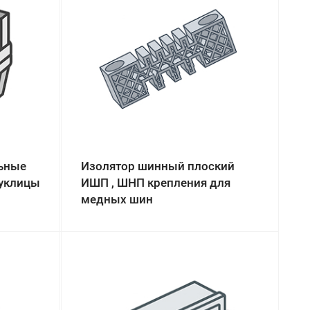
ьные
Изолятор шинный плоский
луклицы
ИШП , ШНП крепления для
медных шин