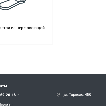
 петли из нержавеющей
акты
ул. Торпедо, 45В
669-20-18
iprof.ru