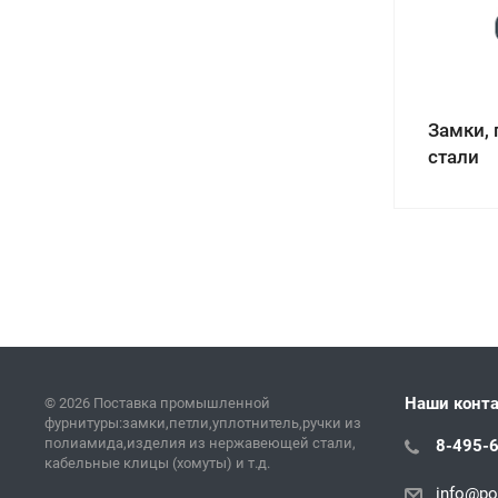
Замки,
стали
Наши конт
© 2026 Поставка промышленной
фурнитуры:замки,петли,уплотнитель,ручки из
полиамида,изделия из нержавеющей стали,
8-495-
кабельные клицы (хомуты) и т.д.
info@pol