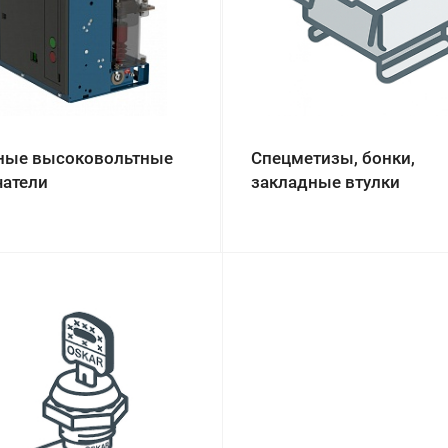
ные высоковольтные
Спецметизы, бонки,
атели
закладные втулки