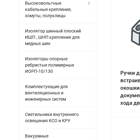
Высоковольтные
кабельные крепления,
хомуты, полуклицы
Изолятор шинный плоский
ИШП , ШНП крепления для
медных шин
Изоляторы опорные
ребристые полимерные
ИОРП-10/130
Ручки 
встраи
Комплектующие для
окошки
вентиляционных и
докуме
инженерных систем
хода дв
Светильники внутреннего
освещения КСО и КРУ
Вакуумные