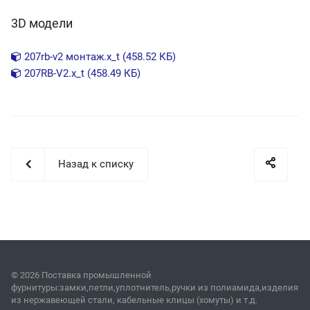
3D модели
207rb-v2 монтаж.x_t (458.52 КБ)
207RB-V2.x_t (458.49 КБ)
Назад к списку
© 2026 Поставка промышленной
фурнитуры:замки,петли,уплотнитель,ручки из полиамида,изделия
из нержавеющей стали, кабельные клицы (хомуты) и т.д.