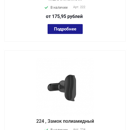
Арт.
222
В наличии
от 175,95
руб
лей
Подробнее
224 , Замок полиамидный
Арт.
224