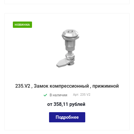
НОВИНКА
235.V2 , Замок компрессионный , прижимной
Арт.
235 V2
В наличии
от 358,11
руб
лей
Подробнее