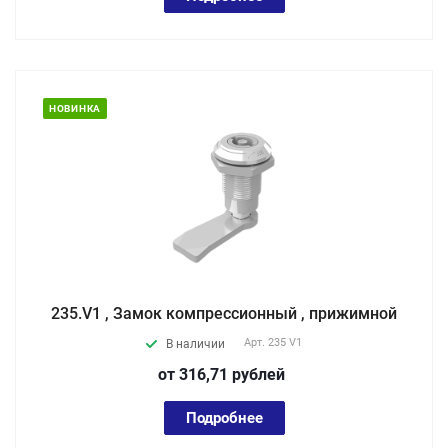
НОВИНКА
235.V1 , Замок компрессионный , прижимной
Арт.
235 V1
В наличии
от 316,71
руб
лей
Подробнее