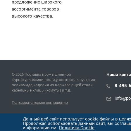
предложение широкого
ассортимента товаров
высокого качества.
Наши конт
© 2026 Поставка промышленной
фурнитуры:замки,петли,уплотнитель,ручки из
полиамида,изделия из нержавеющей стали,
8-495-
кабельные клицы (хомуты) и т.д.
info@pol
Пользовательское соглашение
Версия для печати
Данный веб-сайт использует cookie-файлы в целя
Продолжая использовать данный сайт, вы соглаш
информации см.
Политика Cookie
.