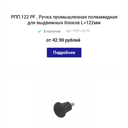
РПП.122 PF , Ручка промышленная полиамидная
для выдвижных блоков L=122мм
Арт.
РПП-122 PF
В наличии
от 42.90
руб
лей
Подробнее