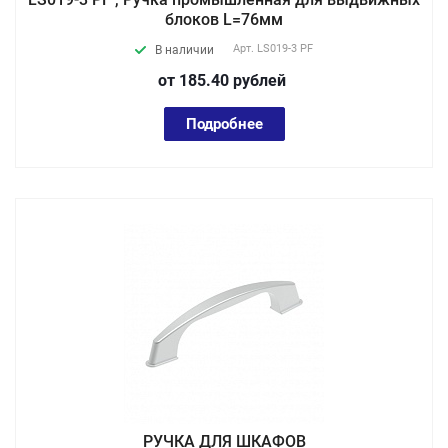
блоков L=76мм
Арт.
LS019-3 PF
В наличии
от 185.40
руб
лей
Подробнее
РУЧКА ДЛЯ ШКАФОВ