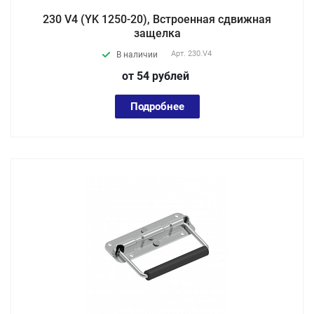
230 V4 (YK 1250-20), Встроенная cдвижная
защелка
Арт.
230.V4
В наличии
от 54
руб
лей
Подробнее