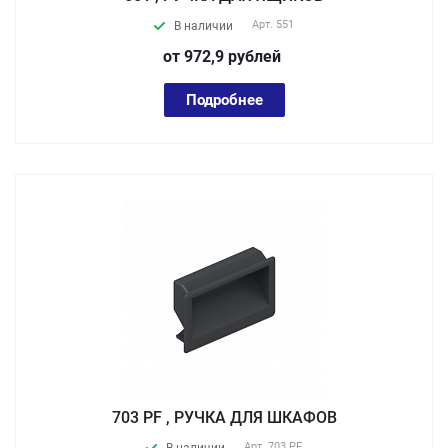
Арт.
551
В наличии
от 972,9
руб
лей
Подробнее
703 PF , РУЧКА ДЛЯ ШКАФОВ
Арт.
703 PF