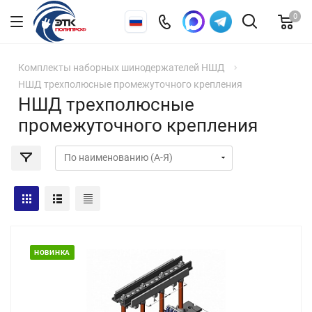
0
Комплекты наборных шинодержателей НШД
НШД трехполюсные промежуточного крепления
НШД трехполюсные
промежуточного крепления
НОВИНКА