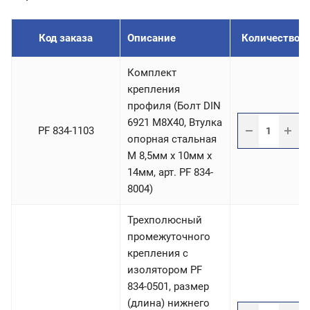
Код заказа
Описание
Количество /
Комплект
крепления
профиля (Болт DIN
6921 М8Х40, Втулка
PF 834-1103
опорная стальная
М 8,5мм х 10мм х
14мм, арт. PF 834-
8004)
Трехполюсный
промежуточного
крепления с
изолятором PF
834-0501, размер
(длина) нижнего