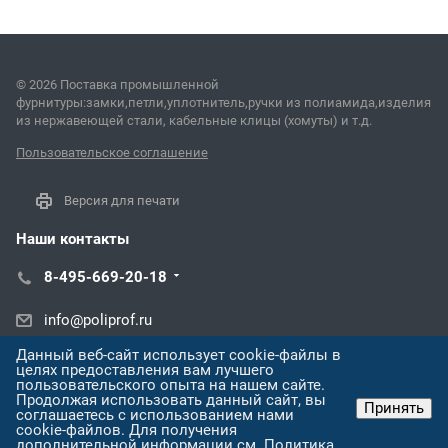
© 2026 Поставка промышленной
фурнитуры:замки,петли,уплотнитель,ручки из полиамида,изделия
из нержавеющей стали, кабельные клицы (хомуты) и т.д.
Пользовательское соглашение
Версия для печати
Наши контакты
8-495-669-20-18
info@poliprof.ru
Данный веб-сайт использует cookie-файлы в
ул. Торпедо, 45В
целях предоставления вам лучшего
пользовательского опыта на нашем сайте.
Продолжая использовать данный сайт, вы
Принять
соглашаетесь с использованием нами
cookie-файлов. Для получения
дополнительной информации см.
Политика