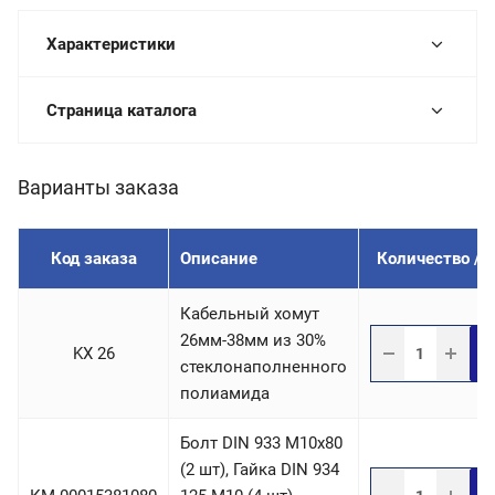
Характеристики
Страница каталога
Варианты заказа
Код заказа
Описание
Количество / 
Кабельный хомут
26мм-38мм из 30%
В
KX 26
стеклонаполненного
полиамида
Болт DIN 933 М10х80
(2 шт), Гайка DIN 934
В