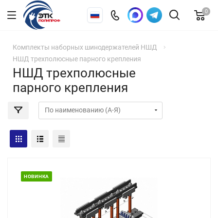
0
Комплекты наборных шинодержателей НШД
НШД трехполюсные парного крепления
НШД трехполюсные
парного крепления
НОВИНКА