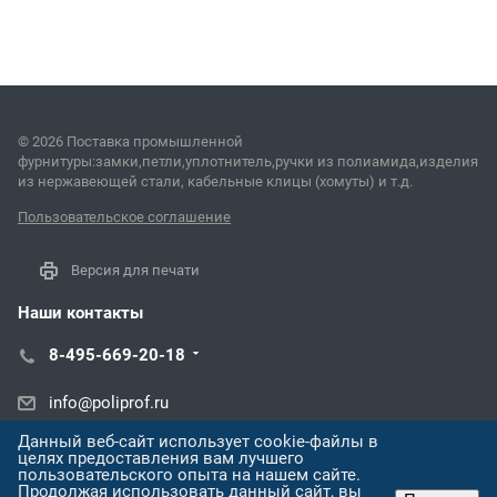
© 2026 Поставка промышленной
фурнитуры:замки,петли,уплотнитель,ручки из полиамида,изделия
из нержавеющей стали, кабельные клицы (хомуты) и т.д.
Пользовательское соглашение
Версия для печати
Наши контакты
8-495-669-20-18
info@poliprof.ru
Данный веб-сайт использует cookie-файлы в
ул. Торпедо, 45В
целях предоставления вам лучшего
пользовательского опыта на нашем сайте.
Продолжая использовать данный сайт, вы