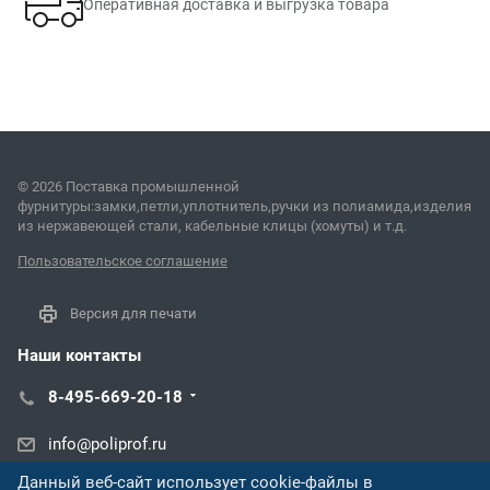
Оперативная доставка и выгрузка товара
© 2026 Поставка промышленной
фурнитуры:замки,петли,уплотнитель,ручки из полиамида,изделия
из нержавеющей стали, кабельные клицы (хомуты) и т.д.
Пользовательское соглашение
Версия для печати
Наши контакты
8-495-669-20-18
info@poliprof.ru
Данный веб-сайт использует cookie-файлы в
ул. Торпедо, 45В