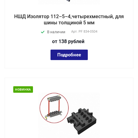
НШД Изолятор 112–5–4,четырехместный, для
шины толщиной 5 мм
Арт.
PF 834-0504
В наличии
от 138
руб
лей
Подробнее
НОВИНКА