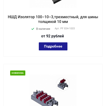
НШД Изолятор 100–10–3,трехместный, для шины
толщиной 10 мм
Арт.
PF 834-1003
В наличии
от 92
руб
лей
Подробнее
НОВИНКА