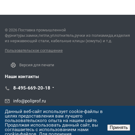
© 2026 Поставка промышленной
фурнитуры:замки,петли,уплотнитель,ручки из полиамида,изделия
из нержавеющей стали, кабельные клицы (хомуты) и т.д.
Пользовательское соглашение
Версия для печати
Наши контакты
8-495-669-20-18
info@poliprof.ru
Данный веб-сайт использует cookie-файлы в
ул. Торпедо, 45В
целях предоставления вам лучшего
пользовательского опыта на нашем сайте.
Продолжая использовать данный сайт, вы
Принять
соглашаетесь с использованием нами
cookie-файлов. Для получения