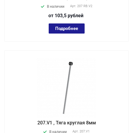
Арт.
207 RB.V2
В наличии
от 103,5
руб
лей
Подробнее
207.V1 , Тяга круглая 8мм
Арт.
207.V1
В наличии