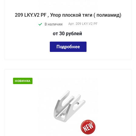
209 LKY.V2 PF , Упор плоской тяги ( полиамид)
Арт.
209 LKY.V2 PF
В наличии
от 30
руб
лей
Подробнее
НОВИНКА