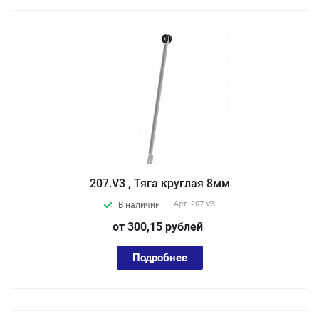
207.V3 , Тяга круглая 8мм
Арт.
207.V3
В наличии
от 300,15
руб
лей
Подробнее