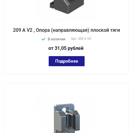
209 A V2 , Опора (направляющая) плоской тяги
Арт.
209 A V2
В наличии
от 31,05
руб
лей
Подробнее