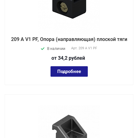
209 A V1 PF, Опора (направляющая) плоской тяги
Арт.
209 A V1 PF
В наличии
от 34,2
руб
лей
Подробнее