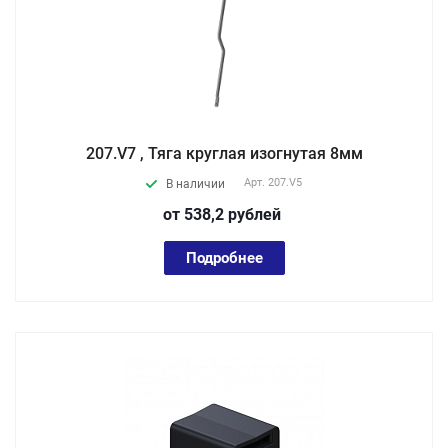
207.V7 , Тяга круглая изогнутая 8мм
Арт.
207.V5
В наличии
от 538,2
руб
лей
Подробнее