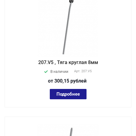
207.V5 , Тяга круглая 8мм
Арт.
207.V5
В наличии
от 300,15
руб
лей
Подробнее