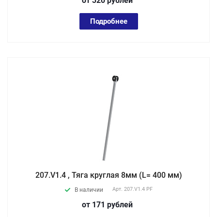
от 320
руб
лей
Подробнее
207.V1.4 , Тяга круглая 8мм (L= 400 мм)
Арт.
207.V1.4 PF
В наличии
от 171
руб
лей