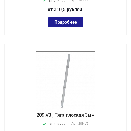
Арт.
209.V2
В наличии
от 310,5
руб
лей
Подробнее
209.V3 , Тяга плоская 3мм
Арт.
209.V3
В наличии