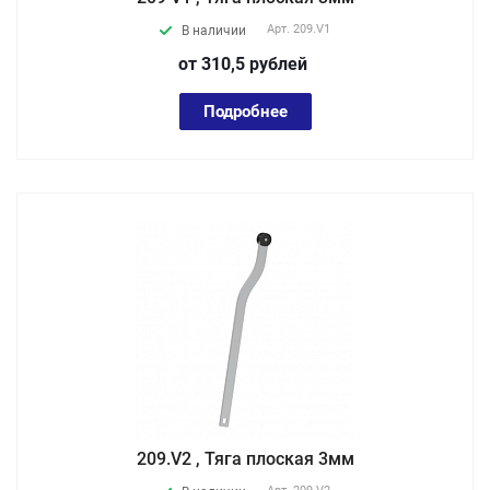
Арт.
209.V1
В наличии
от 310,5
руб
лей
Подробнее
209.V2 , Тяга плоская 3мм