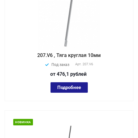
207.V6 , Тяга круглая 10мм
Арт.
207.V6
Под заказ
от 476,1
руб
лей
Подробнее
НОВИНКА