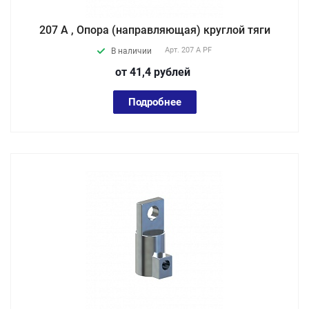
207 A , Опора (направляющая) круглой тяги
Арт.
207 A PF
В наличии
от 41,4
руб
лей
Подробнее