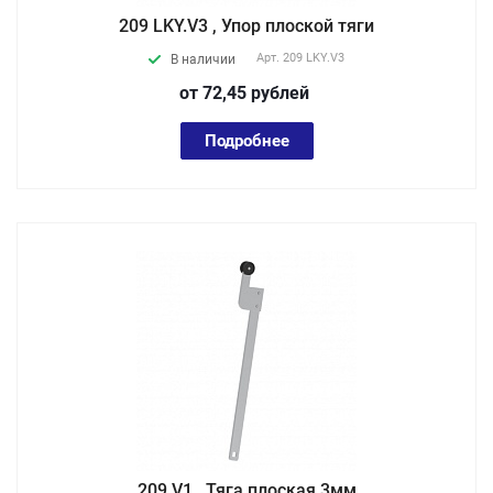
209 LKY.V3 , Упор плоской тяги
Арт.
209 LKY.V3
В наличии
от 72,45
руб
лей
Подробнее
209 V1 , Тяга плоская 3мм