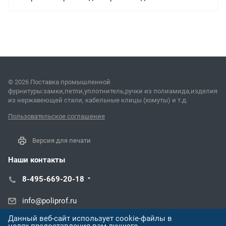
© 2026 Поставка промышленной
фурнитуры:замки,петли,уплотнитель,ручки из полиамида,изделия
из нержавеющей стали, кабельные клицы (хомуты) и т.д.
Пользовательское соглашение
Версия для печати
Наши контакты
8-495-669-20-18
info@poliprof.ru
Данный веб-сайт использует cookie-файлы в
ул. Торпедо, 45В