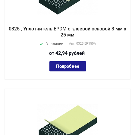
0325 , Уплотнитель EPDM с клеевой основой 3 мм х
25 мм
Арт.
0325 EP150А
В наличии
от 42,94
руб
лей
Подробнее