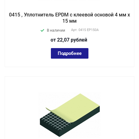
0415 , Уплотнитель EPDM с клеевой основой 4 мм х
15 мм
Арт.
0415 EP150А
В наличии
от 22,07
руб
лей
Подробнее