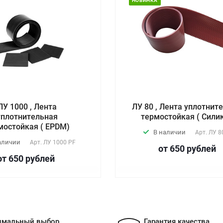
НОВИНКА
ЛУ 1000 , Лента
ЛУ 80 , Лента уплотнит
уплотнительная
термостойкая ( Сили
мостойкая ( EPDM)
В наличии
Арт.
ЛУ 8
аличии
Арт.
ЛУ 1000 PF
от 650
руб
лей
от 650
руб
лей
имальный выбор
Гарантия качества