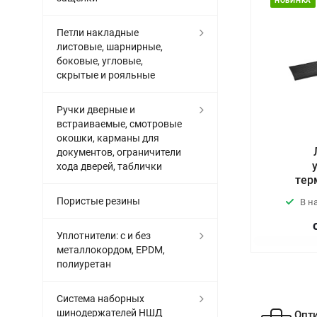
НОВИНКА
Петли накладные
листовые, шарнирные,
боковые, угловые,
скрытые и рояльные
Ручки дверные и
встраиваемые, смотровые
окошки, карманы для
документов, ограничители
хода дверей, таблички
тер
Пористые резины
В н
Уплотнители: с и без
металлокордом, EPDM,
полиуретан
Система наборных
шинодержателей НШД
Опт