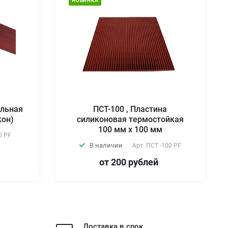
НОВИНКА
ельная
ПСТ-100 , Пластина
кон)
силиконовая термостойкая
100 мм х 100 мм
0 PF
В наличии
Арт.
ПСТ -100 PF
от 200
руб
лей
Доставка в срок