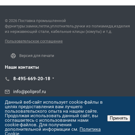
© 2026 Поставка промышленной
фурнитуры:замки,петли,уплотнитель,ручки из полиамида,изделия
из нержавеющей стали, кабельные клицы (хомуты) и т.д.
Пользовательское соглашение
Версия для печати
Наши контакты
8-495-669-20-18
info@poliprof.ru
Данный веб-сайт использует cookie-файлы в
ул. Торпедо, 45В
целях предоставления вам лучшего
пользовательского опыта на нашем сайте.
Продолжая использовать данный сайт, вы
Принять
соглашаетесь с использованием нами
cookie-файлов. Для получения
дополнительной информации см.
Политика
Cookie
.