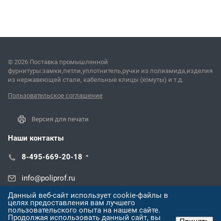
© 2026 Поставка промышленной
фурнитуры:замки,петли,уплотнитель,ручки из полиамида,изделия
из нержавеющей стали, кабельные клицы (хомуты) и т.д.
Пользовательское соглашение
Версия для печати
Наши контакты
8-495-669-20-18
info@poliprof.ru
Данный веб-сайт использует cookie-файлы в
ул. Торпедо, 45В
целях предоставления вам лучшего
пользовательского опыта на нашем сайте.
Продолжая использовать данный сайт, вы