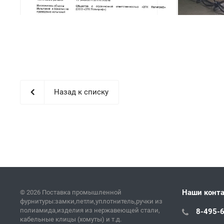
Назад к списку
Наши конт
© 2026 Поставка промышленной
фурнитуры:замки,петли,уплотнитель,ручки из
полиамида,изделия из нержавеющей стали,
8-495-
кабельные клицы (хомуты) и т.д.