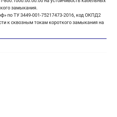
Т-800.1000.00.00.00 на устойчивость кабельных
ткого замыкания.
ф» по ТУ 3449-001-75217473-2016, код ОКПД2
ости к сквозным токам короткого замыкания на