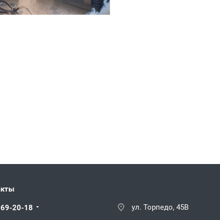
акты
ул. Торпедо, 45В
669-20-18