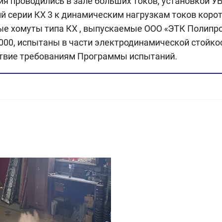
я проводились в зале больших токов, установкой УБ
й серии КХ 3 к динамическим нагрузкам токов коро
е хомуты типа КХ , выпускаемые ООО «ЭТК Полипро
.000, испытаны в части электродинамической стойк
твие требованиям Программы испытаний.