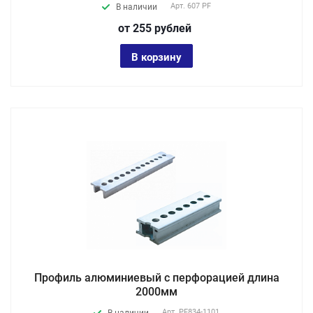
Арт.
607 PF
В наличии
от 255
руб
лей
В корзину
Профиль алюминиевый с перфорацией длина
2000мм
Арт.
PF834-1101