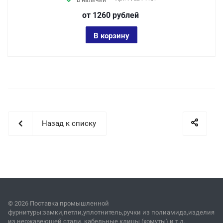
В наличии
от 1260
руб
лей
В корзину
Назад к списку
© 2026 Поставка промышленной
фурнитуры:замки,петли,уплотнитель,ручки из полиамида,изделия
из нержавеющей стали, кабельные клицы (хомуты) и т.д.